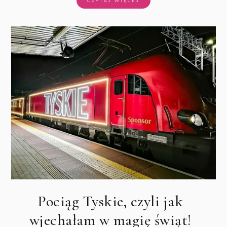
CZYTAJ WIĘCEJ
Pociąg Tyskie, czyli jak
wjechałam w magię świąt!