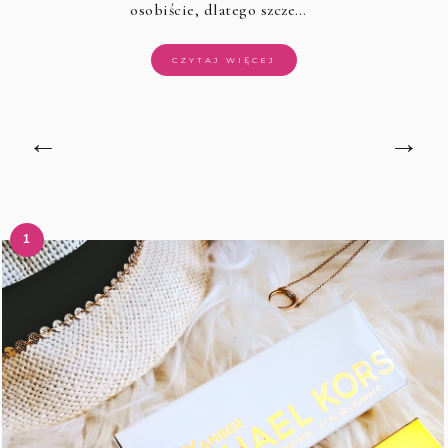
osobiście, dlatego szcze…
CZYTAJ WIĘCEJ
←
→