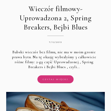
Wieczór filmowy-
Uprowadzona 2, Spring
Breakers, Bejbi Blues
7/12/2013
Babski wieczór bez filmu, nie ma w moim gronie
prawa bytu. Na tę okazję wybrałyśmy 3 całkowicie
różne filmy: 2-gą część
Uprowadzonej
,
Spring
Breakers
i
Bejbi Blues
, czyli…
CZYTAJ WIĘCEJ