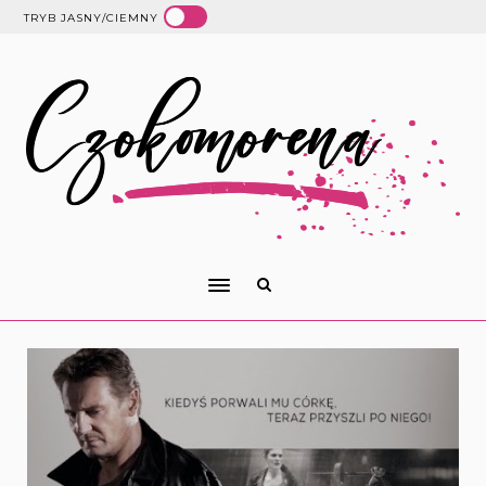
TRYB JASNY/CIEMNY