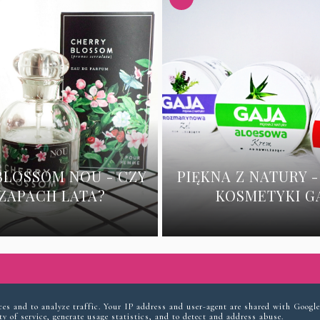
BLOSSOM NOU - CZY
PIĘKNA Z NATURY -
ZAPACH LATA?
KOSMETYKI GA
INSTAGRAM
ices and to analyze traffic. Your IP address and user-agent are shared with Google
y of service, generate usage statistics, and to detect and address abuse.