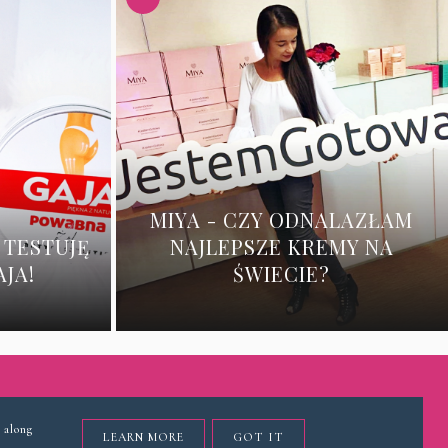
MIYA - CZY ODNALAZŁAM
 TESTUJĘ
NAJLEPSZE KREMY NA
JA!
ŚWIECIE?
 along
LEARN MORE
GOT IT