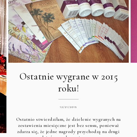
Ostatnie wygrane w 2015
roku!
12/21/2015
Ostatnio stwierdziłam, że dzielenie wygranych na
zestawienia miesięczne jest bez sensu, ponieważ
zdarza się, że jedne nagrody przychodzą na drugi