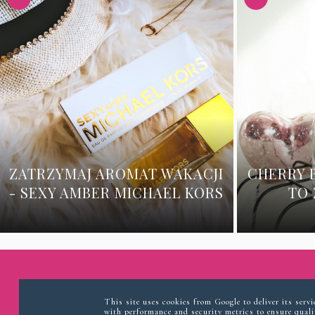
ZATRZYMAJ AROMAT WAKACJI
CHERRY 
- SEXY AMBER MICHAEL KORS
TO 
This site uses cookies from Google to deliver its serv
with performance and security metrics to ensure qualit