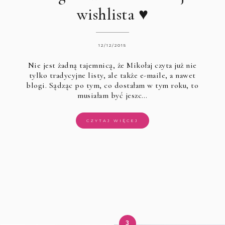
wishlista ♥
12/12/2015
Nie jest żadną tajemnicą, że Mikołaj czyta już nie
tylko tradycyjne listy, ale także e-maile, a nawet
blogi. Sądząc po tym, co dostałam w tym roku, to
musiałam być jeszc…
CZYTAJ WIĘCEJ