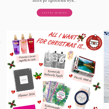
dzień po ogłoszeniu wyn…
CZYTAJ WIĘCEJ
ż