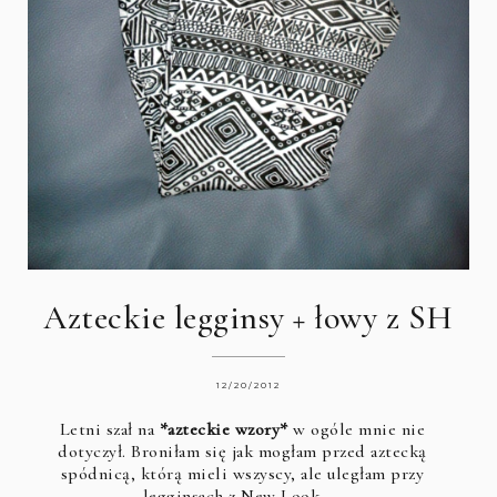
Azteckie legginsy + łowy z SH
12/20/2012
Letni szał na
*azteckie wzory*
w ogóle mnie nie
dotyczył. Broniłam się jak mogłam przed aztecką
spódnicą, którą mieli wszyscy, ale uległam przy
legginsach z New Look. …