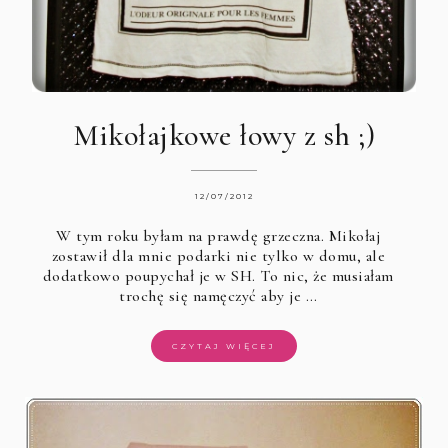
Mikołajkowe łowy z sh ;)
12/07/2012
W tym roku byłam na prawdę grzeczna. Mikołaj
zostawił dla mnie podarki nie tylko w domu, ale
dodatkowo poupychał je w SH. To nic, że musiałam
trochę się namęczyć aby je …
CZYTAJ WIĘCEJ