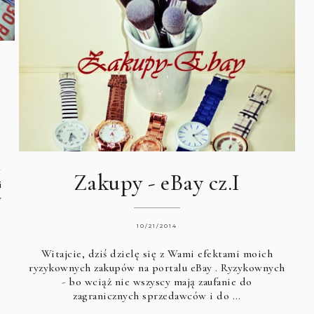
w
Zakupy - eBay cz.I
i
y
10/21/2014
Witajcie, dziś dzielę się z Wami efektami moich
ryzykownych zakupów na portalu
eBay
. Ryzykownych
- bo wciąż nie wszyscy mają zaufanie do
zagranicznych sprzedawców i do …