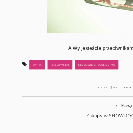
A Wy jesteście przeciwnika
DYNIA
HALLOWEEN
SŁODYCZE CHOCOLISSIMO
UDOSTĘPNIJ TEN
←
Nowszy 
Zakupy w SHOWRO