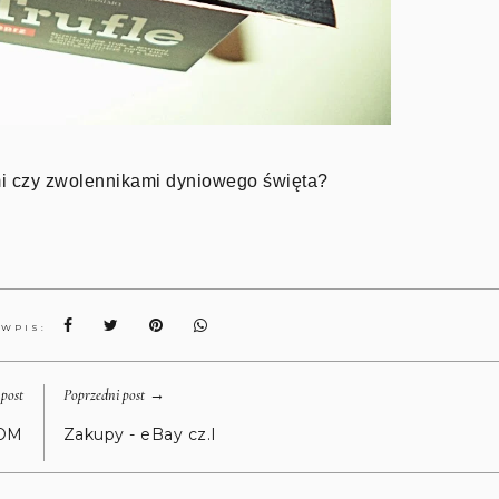
mi czy zwolennikami dyniowego święta?
 WPIS:
→
post
Poprzedni post
OM
Zakupy - eBay cz.I