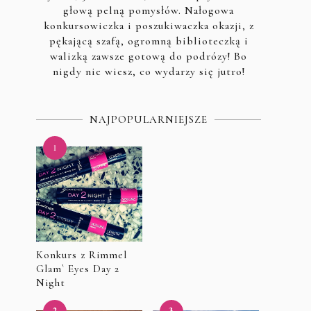
głową pelną pomysłów. Nałogowa
konkursowiczka i poszukiwaczka okazji, z
pękającą szafą, ogromną biblioteczką i
walizką zawsze gotową do podrózy! Bo
nigdy nie wiesz, co wydarzy się jutro!
NAJPOPULARNIEJSZE
Konkurs z Rimmel
Glam` Eyes Day 2
Night