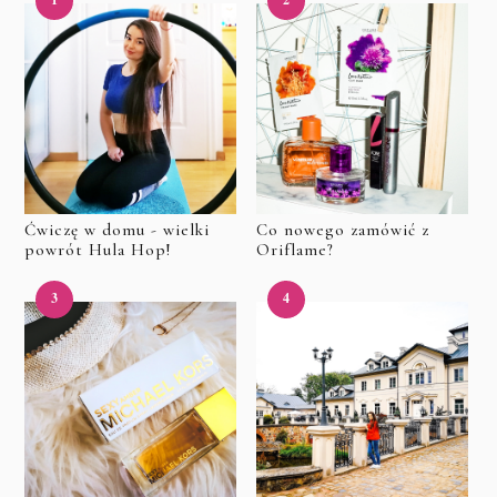
Ćwiczę w domu - wielki
Co nowego zamówić z
powrót Hula Hop!
Oriflame?