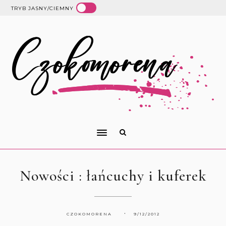
TRYB JASNY/CIEMNY
Nowości : łańcuchy i kuferek
CZOKOMORENA
9/12/2012