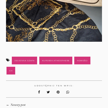
JESIENNA SZAFA
KUFEREK ATMOSPHERE
NOWOŚCI
SH
UDOSTĘPNIJ TEN WPIS:
←
Nowszy post