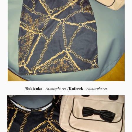
/
Sukienka
-
Atmosphere
/ /
Kuferek
-
Atmosphere
/