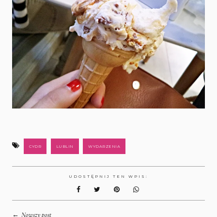
CYDR
LUBLIN
WYDARZENIA
UDOSTĘPNIJ TEN WPIS:
←
Nowszy post