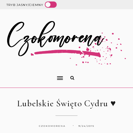
TRYB JASNY/CIEMNY
Lubelskie Święto Cydru ♥
CZOKOMORENA
9/24/2015