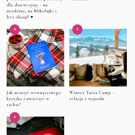
dla dziewczyny - na
urodziny, na Mikołajki i
bez okazji! ♥
Jak uciszyć wewnętrznego
Winter Tatra Camp -
krytyka i uwierzyć w
relacja z wyjazdu
siebie?