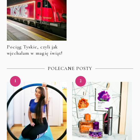
Pociąg Tyskie, czyli jak
wjechałam w magię świąt!
POLECANE POSTY