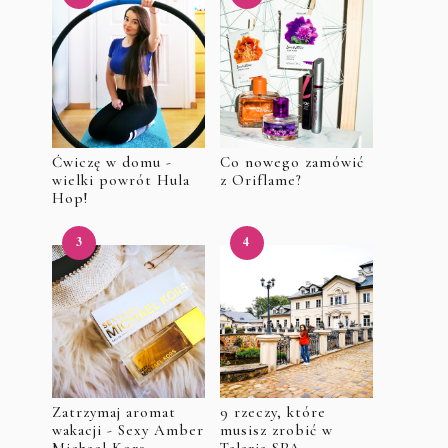
Ćwiczę w domu -
Co nowego zamówić
wielki powrót Hula
z Oriflame?
Hop!
Zatrzymaj aromat
9 rzeczy, które
wakacji - Sexy Amber
musisz zrobić w
Michael Kors
Talaria SPA