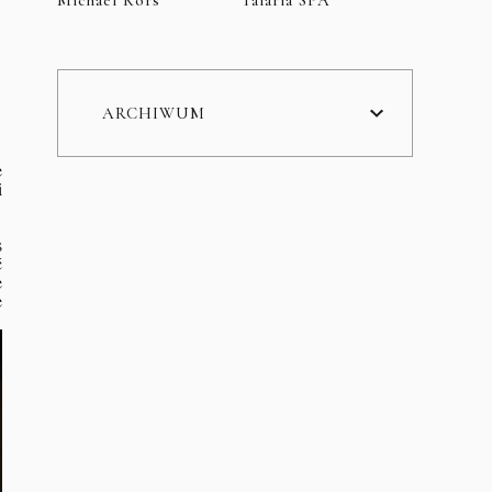
ARCHIWUM
e
i
s
ć
e
e