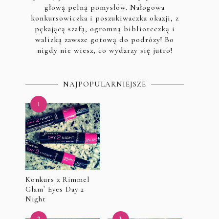
głową pelną pomysłów. Nałogowa
konkursowiczka i poszukiwaczka okazji, z
pękającą szafą, ogromną biblioteczką i
walizką zawsze gotową do podrózy! Bo
nigdy nie wiesz, co wydarzy się jutro!
NAJPOPULARNIEJSZE
Konkurs z Rimmel
Glam` Eyes Day 2
Night