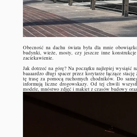
Obecność na dachu świata była dla mnie obowiąz
budynki, wieże, mosty, czy jeszcze inne konstrukcj
zaciekawienie.
Jak dotrzeć na górę? Na początku najlepiej wysiąść n
baaaardzo długi spacer przez korytarze łączące stacj
tę trasę za pomocą ruchomych chodników. Do sameg
informują liczne drogowskazy. Od tej chwili wszys
modele, mnóstwo zdjęć i makiet z czasów budowy oraz 