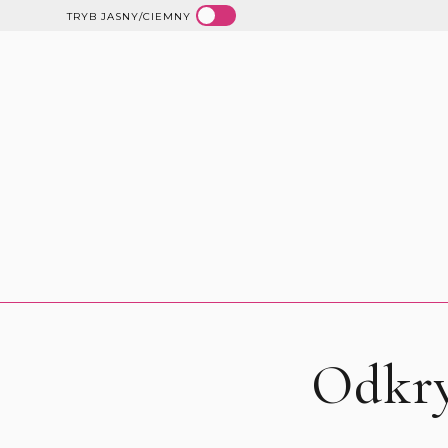
TRYB JASNY/CIEMNY
Odkry