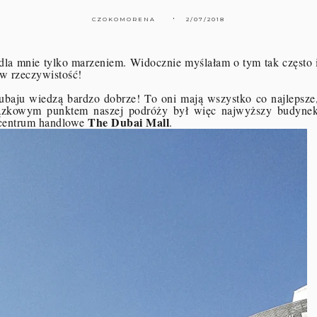
CZOKOMORENA
2/07/2018
dla mnie tylko marzeniem. Widocznie myślałam o tym tak często 
 w rzeczywistość!
baju wiedzą bardzo dobrze! To oni mają wszystko co najlepsze
iązkowym punktem naszej podróży był więc najwyższy budyne
The Dubai Mall
 centrum handlowe
.