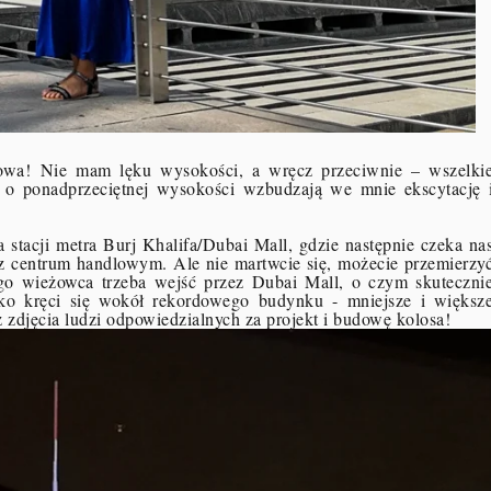
kowa!
Nie mam lęku wysokości, a wręcz przeciwnie – wszelki
e o ponadprzeciętnej wysokości wzbudzają we mnie ekscytację 
a stacji metra Burj Khalifa/Dubai Mall, gdzie następnie czeka na
ę z centrum handlowym. Ale nie martwcie się, możecie przemierzy
o wieżowca trzeba wejść przez Dubai Mall, o czym skuteczni
tko kręci się wokół rekordowego budynku - mniejsze i większ
zdjęcia ludzi odpowiedzialnych za projekt i budowę kolosa!