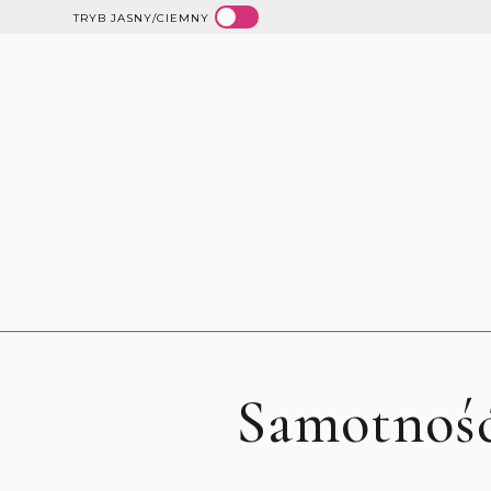
TRYB JASNY/CIEMNY
Samotność