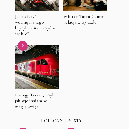
Jak uciszyć
Winter Tatra Camp -
wewnętrznego
relacja z wyjazdu
krytyka i uwierzyć w
siebie?
Pociąg Tyskie, czyli
jak wjechałam w
magię świąt!
POLECANE POSTY