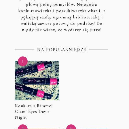
głową pelną pomysłów. Nałogowa
konkursowiczka i poszukiwaczka okazji, z
pękającą szafą, ogromną biblioteczką i
walizką zawsze gotową do podrózy! Bo
nigdy nie wiesz, co wydarzy się jutro!
NAJPOPULARNIEJSZE
Konkurs z Rimmel
Glam` Eyes Day 2
Night