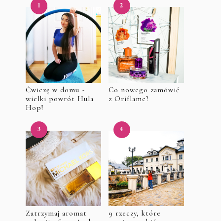
Ćwiczę w domu -
Co nowego zamówić
wielki powrót Hula
z Oriflame?
Hop!
Zatrzymaj aromat
9 rzeczy, które