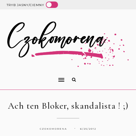
TRYB JASNY/CIEMNY
Ach ten Bloker, skandalista ! ;)
CZOKOMORENA
6/25/2012