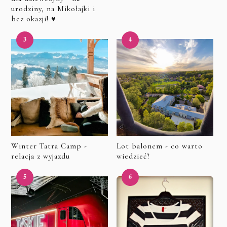
urodziny, na Mikołajki i
bez okazji! ♥
Winter Tatra Camp -
Lot balonem - co warto
relacja z wyjazdu
wiedzieć?