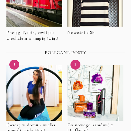
Pociąg Tyskie, czyli jak
Nowości z Sh
wjechałam w magię świąt!
POLECANE POSTY
Ćwiczę w domu - wielki
Co nowego zamówić z
powrót Hula Hop!
Oriflame?