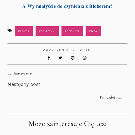
A Wy miałyście do czynienia z Blokerem?
BLOKER
KOSMETYKI
RECENZJA
ZIAJA
UDOSTĘPNIJ TEN WPIS:
←
Nowszy post
Następny post
→
Poprzedni post
Może zainteresuje Cię też: