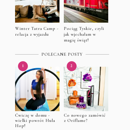
Winter Tatra Camp -
Pociąg Tyskie, czyli
relacja z wyjazdu
jak wjechałam w
magię świąt!
POLECANE POSTY
Ćwiczę w domu -
Co nowego zamówić
wielki powrót Hula
z Oriflame?
Hop!