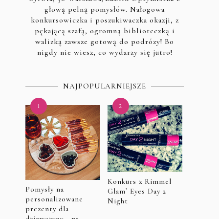
głową pelną pomysłów. Nałogowa
konkursowiczka i poszukiwaczka okazji, z
pękającą szafą, ogromną biblioteczką i
walizką zawsze gotową do podrózy! Bo
nigdy nie wiesz, co wydarzy się jutro!
NAJPOPULARNIEJSZE
Konkurs z Rimmel
Pomysły na
Glam` Eyes Day 2
personalizowane
Night
prezenty dla
dziewczyny - na