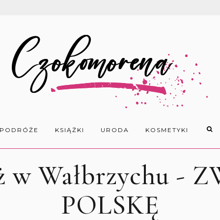
PODRÓŻE
KSIĄŻKI
URODA
KOSMETYKI
ąż w Wałbrzychu -
POLSKĘ