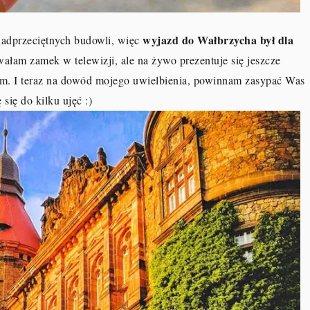
wyjazd do Wałbrzycha był dla
nadprzeciętnych budowli, więc
łam zamek w telewizji, ale na żywo prezentuje się jeszcze
ałam. I teraz na dowód mojego uwielbienia, powinnam zasypać Was
się do kilku ujęć :)