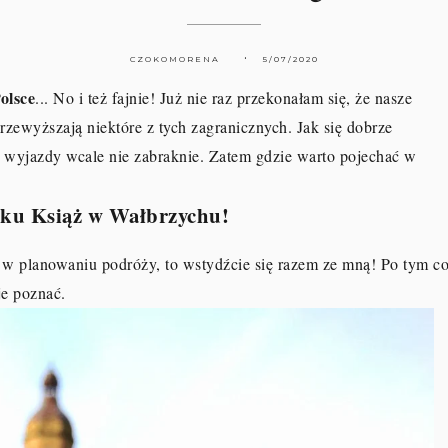
CZOKOMORENA
5/07/2020
olsce
... No i też fajnie! Już nie raz przekonałam się, że nasze
zewyższają niektóre z tych zagranicznych. Jak się dobrze
a wyjazdy wcale nie zabraknie. Zatem gdzie warto pojechać w
ku Książ w Wałbrzychu!
e w planowaniu podróży, to wstydźcie się razem ze mną! Po tym c
je poznać.